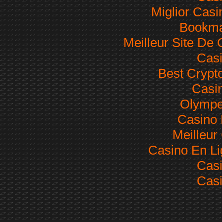
Miglior Cas
Bookma
Meilleur Site De
Casi
Best Crypt
Casi
Olympe
Casino 
Meilleur
Casino En Li
Casi
Casi