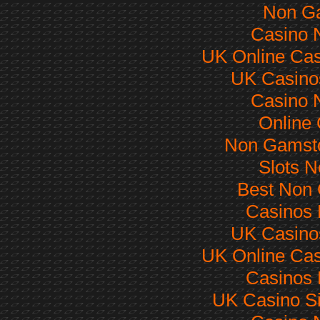
Non G
Casino 
UK Online Ca
UK Casino
Casino 
Online
Non Gamsto
Slots 
Best Non
Casinos
UK Casino
UK Online Ca
Casinos
UK Casino S