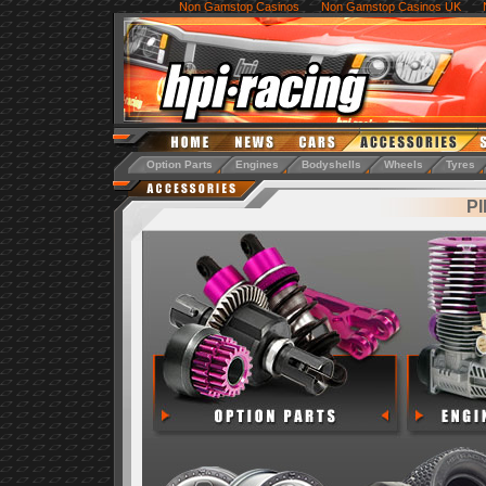
Non Gamstop Casinos
Non Gamstop Casinos UK
Option Parts
Engines
Bodyshells
Wheels
Tyres
P