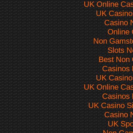
UK Online Ca
UK Casino
Casino 
Online
Non Gamsto
Slots 
Best Non
Casinos
UK Casino
UK Online Ca
Casinos
UK Casino S
Casino 
UK Spor
Non Gam