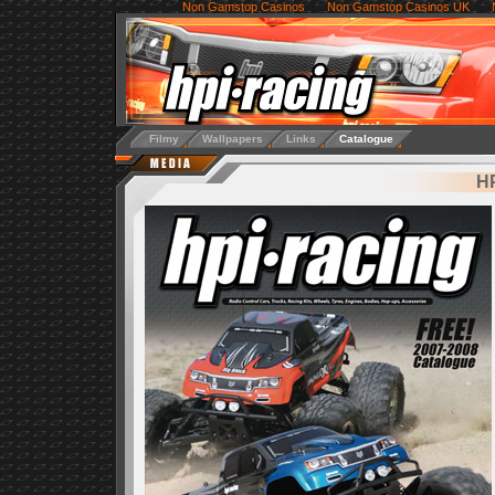
Non Gamstop Casinos
Non Gamstop Casinos UK
Filmy
Wallpapers
Links
Catalogue
H