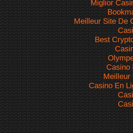
Miglior Cas
Bookma
Meilleur Site De
Casi
Best Crypt
Casi
Olympe
Casino 
Meilleur
Casino En Li
Casi
Casi