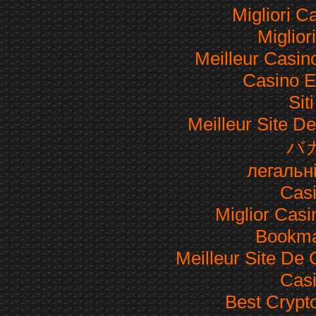
Migliori 
Miglior
Meilleur Casin
Casino E
Sit
Meilleur Site De
バ
легальн
Casi
Miglior Cas
Bookma
Meilleur Site De
Casi
Best Crypt